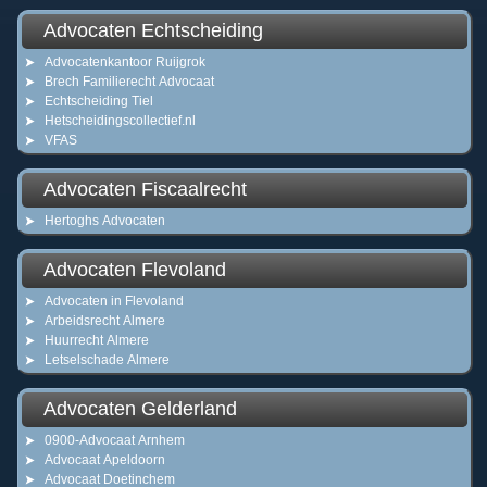
Advocaten Echtscheiding
Advocatenkantoor Ruijgrok
Brech Familierecht Advocaat
Echtscheiding Tiel
Hetscheidingscollectief.nl
VFAS
Advocaten Fiscaalrecht
Hertoghs Advocaten
Advocaten Flevoland
Advocaten in Flevoland
Arbeidsrecht Almere
Huurrecht Almere
Letselschade Almere
Advocaten Gelderland
0900-Advocaat Arnhem
Advocaat Apeldoorn
Advocaat Doetinchem