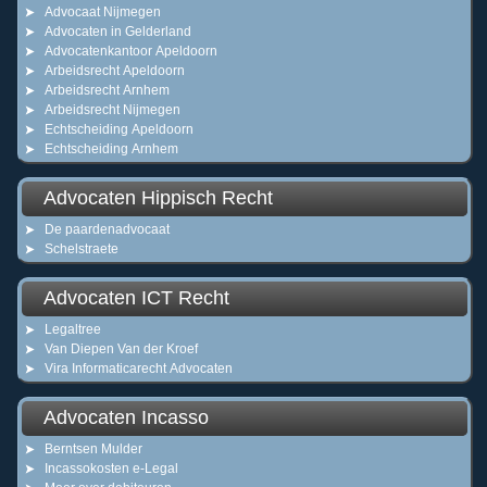
Advocaat Nijmegen
Advocaten in Gelderland
Advocatenkantoor Apeldoorn
Arbeidsrecht Apeldoorn
Arbeidsrecht Arnhem
Arbeidsrecht Nijmegen
Echtscheiding Apeldoorn
Echtscheiding Arnhem
Advocaten Hippisch Recht
De paardenadvocaat
Schelstraete
Advocaten ICT Recht
Legaltree
Van Diepen Van der Kroef
Vira Informaticarecht Advocaten
Advocaten Incasso
Berntsen Mulder
Incassokosten e-Legal