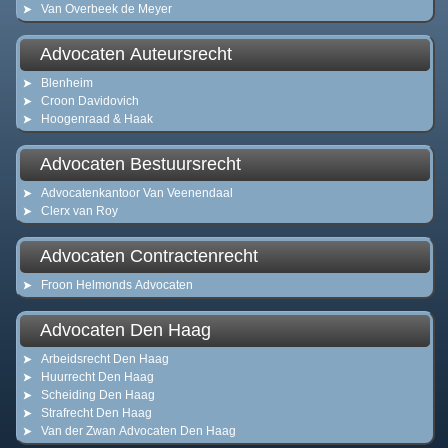
Van Overbeek de Meyer
Advocaten Auteursrecht
Blenheim
Croon Davidovich
Hoogenraad & Haak
Advocaten Bestuursrecht
Advocatenkantoor Van Veenendaal
Clerx van Roy
Advocaten Contractenrecht
Froon Helmonds Advocaten
Advocaten Den Haag
Arbeidsrecht Den Haag
Huurrecht Den Haag
Scheiding Den Haag
Strafrecht Den Haag
Van der Zwan Advocaten Den Haag