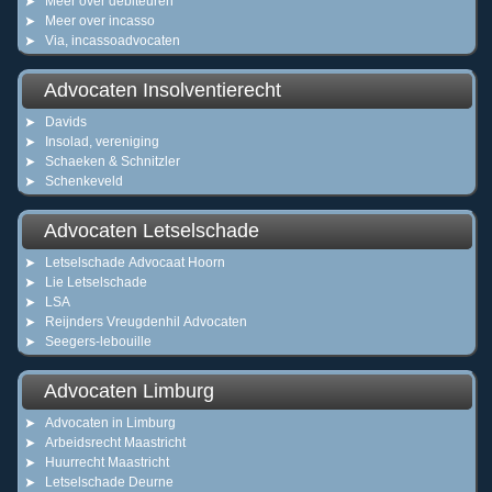
Meer over debiteuren
Meer over incasso
Via, incassoadvocaten
Advocaten Insolventierecht
Davids
Insolad, vereniging
Schaeken & Schnitzler
Schenkeveld
Advocaten Letselschade
Letselschade Advocaat Hoorn
Lie Letselschade
LSA
Reijnders Vreugdenhil Advocaten
Seegers-lebouille
Advocaten Limburg
Advocaten in Limburg
Arbeidsrecht Maastricht
Huurrecht Maastricht
Letselschade Deurne