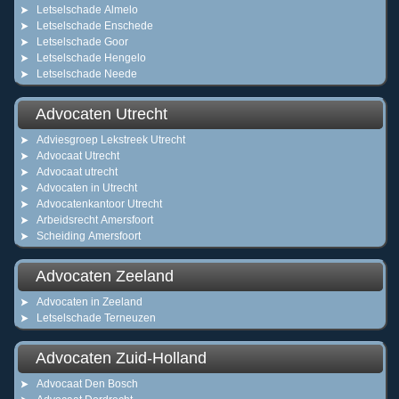
Letselschade Almelo
Letselschade Enschede
Letselschade Goor
Letselschade Hengelo
Letselschade Neede
Advocaten Utrecht
Adviesgroep Lekstreek Utrecht
Advocaat Utrecht
Advocaat utrecht
Advocaten in Utrecht
Advocatenkantoor Utrecht
Arbeidsrecht Amersfoort
Scheiding Amersfoort
Advocaten Zeeland
Advocaten in Zeeland
Letselschade Terneuzen
Advocaten Zuid-Holland
Advocaat Den Bosch