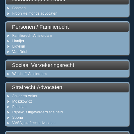
Bosman
Froon Helmonds advocaten
Personen / Familierecht
Familierecht Amsterdam
Haaijer
Ligtelijn
Van Driel
Sociaal Verzekeringsrecht
Westhoff, Amsterdam
Strafrecht Advocaten
Anker en Anker
Moszkowicz
Plasman
Rijbewijs ingevorderd snelheid
Spong
VVSA, strafrechtadvocaten