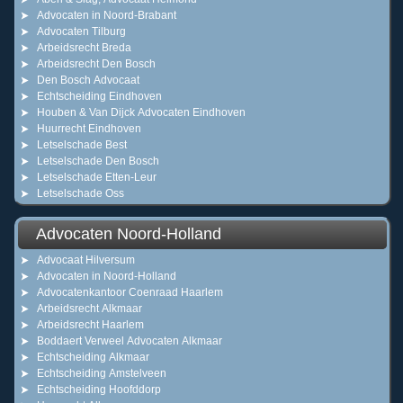
Advocaten in Noord-Brabant
Advocaten Tilburg
Arbeidsrecht Breda
Arbeidsrecht Den Bosch
Den Bosch Advocaat
Echtscheiding Eindhoven
Houben & Van Dijck Advocaten Eindhoven
Huurrecht Eindhoven
Letselschade Best
Letselschade Den Bosch
Letselschade Etten-Leur
Letselschade Oss
Advocaten Noord-Holland
Advocaat Hilversum
Advocaten in Noord-Holland
Advocatenkantoor Coenraad Haarlem
Arbeidsrecht Alkmaar
Arbeidsrecht Haarlem
Boddaert Verweel Advocaten Alkmaar
Echtscheiding Alkmaar
Echtscheiding Amstelveen
Echtscheiding Hoofddorp