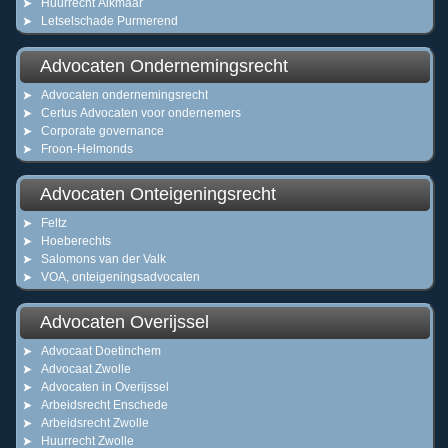
Huurrecht Alkmaar
Letselschade Purmerend
Advocaten Ondernemingsrecht
Advocaten ondernemingsrecht
Certus Advocaten voor ondernemers
Corporate governance
Froon-Helmonds
Advocaten Onteigeningsrecht
Feltz
Hoeberechts
Salomons van der Valk
VOA, onteigeningsadvocaten
Advocaten Overijssel
Advocaat Doetinchem
Advocaat Zwolle
Advocaten in Overijssel
Arbeidsrecht Enschede
Arbeidsrecht Zwolle
Huurrecht Zwolle