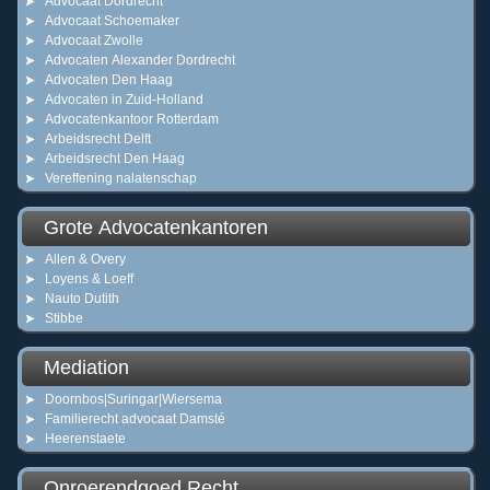
Advocaat Dordrecht
Advocaat Schoemaker
Advocaat Zwolle
Advocaten Alexander Dordrecht
Advocaten Den Haag
Advocaten in Zuid-Holland
Advocatenkantoor Rotterdam
Arbeidsrecht Delft
Arbeidsrecht Den Haag
Vereffening nalatenschap
Grote Advocatenkantoren
Allen & Overy
Loyens & Loeff
Nauto Dutith
Stibbe
Mediation
Doornbos|Suringar|Wiersema
Familierecht advocaat Damsté
Heerenstaete
Onroerendgoed Recht