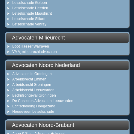
Letselschade Geleen
Letselschade Heerlen
Letselschade Maastricht
Letselschade Sittard
Letselschade Venray
Advocaten Milieurecht
Boot Haeser Walraven
VMA, milieurechtadvocaten
Advocaten Noord Nederland
Advocaten in Groningen
Arbeidsrecht Emmen
Arbeidsrecht Groningen
Arbeidsrecht Leeuwarden
Bedrijfsongeval Groningen
De Casseres Advocaten Leeuwarden
Echtscheiding Hoogezand
Hoogeveen Letselschade
Advocaten Noord-Brabant
Aben & Slag; Advocaat Helmond